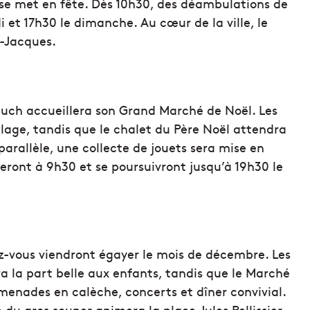
se met en fête. Dès 10h30, des déambulations de
i et 17h30 le dimanche. Au cœur de la ville, le
t-Jacques.
uch accueillera son Grand Marché de Noël. Les
llage, tandis que le chalet du Père Noël attendra
parallèle, une collecte de jouets sera mise en
eront à 9h30 et se poursuivront jusqu’à 19h30 le
-vous viendront égayer le mois de décembre. Les
ra la part belle aux enfants, tandis que le Marché
omenades en calèche, concerts et dîner convivial.
 du gros souper animera la place Jules Pellissier.