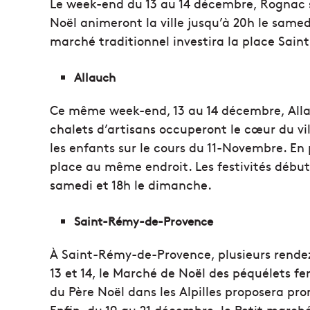
Le week-end du 13 au 14 décembre, Rognac 
Noël animeront la ville jusqu’à 20h le samed
marché traditionnel investira la place Sain
Allauch
Ce même week-end, 13 au 14 décembre, Alla
chalets d’artisans occuperont le cœur du vi
les enfants sur le cours du 11-Novembre. En 
place au même endroit. Les festivités début
samedi et 18h le dimanche.
Saint-Rémy-de-Provence
À Saint-Rémy-de-Provence, plusieurs rendez
13 et 14, le Marché de Noël des péquélets fe
du Père Noël dans les Alpilles proposera pr
Enfin, du 19 au 21 décembre, le Petit marché