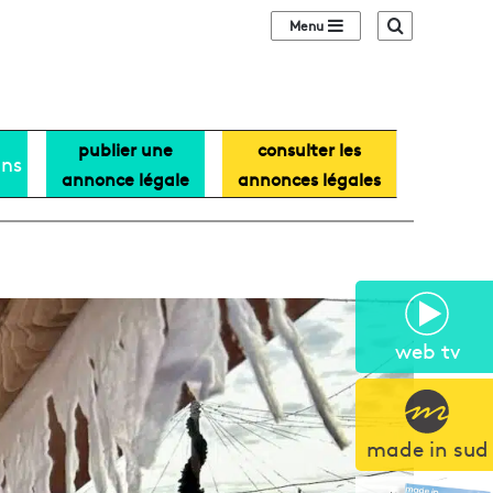
Sidebar (barre lat
Recherche
publier une
consulter les
ans
annonce légale
annonces légales
web tv
made in sud