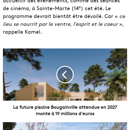
accueillir des événements, comme des séances
e
de cinéma, à Sainte-Marte (14
) cet été. Le
programme devrait bientôt être dévoilé. Car «
ce
lieu se nourrit par le ventre, l’esprit et le coeur
»,
rappelle Kamel.
L
a
f
u
t
u
r
e
p
i
La future piscine Bougainville attendue en 2027
s
monte à 19 millions d'euros
c
i
L