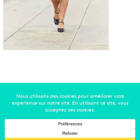
Copyright © 2014-2022
Made in Marseille
. Tous droits
réservés -
mentions légales
-
nous contacter
-
qui
sommes-nous
-
annonceurs
Facebook
X
Linkedin
YouTube
Instagram
RSS