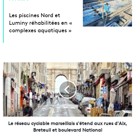
Les piscines Nord et
Luminy réhabilitées en «
complexes aquatiques »
L
e
r
é
s
e
a
u
c
y
Le réseau cyclable marseillais s'étend aux rues d'Aix,
c
Breteuil et boulevard National